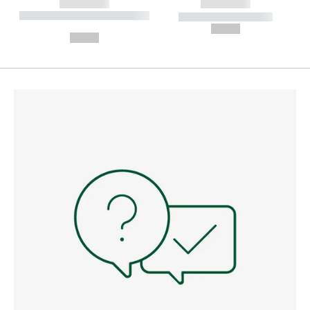
------------
------------
----------- ----------- --------
----------- -----------
---
--,-- €
--,-- €