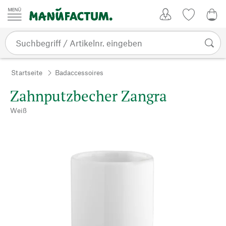
Zum Inhalt springen
Kundenkonto
Merkliste
0,0
Startseite
Badaccessoires
Zahnputzbecher Zangra
Weiß