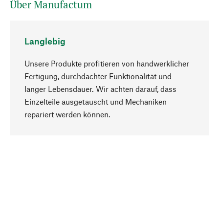
Über Manufactum
Langlebig
Unsere Produkte profitieren von handwerklicher
Fertigung, durchdachter Funktionalität und
langer Lebensdauer. Wir achten darauf, dass
Einzelteile ausgetauscht und Mechaniken
Nach oben
repariert werden können.
Bewusst
Nachhaltigkeit steht im Fokus unserer
Produktauswahl. Wir setzen auf natürliche
Inhaltsstoffe und Materialien, die gepflegt werden