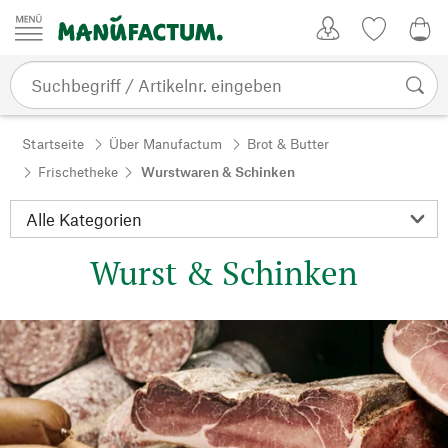
Zum Inhalt springen
Kundenkonto
Merkliste
0,0
Startseite
Über Manufactum
Brot & Butter
Frischetheke
Wurstwaren & Schinken
Wurst & Schinken