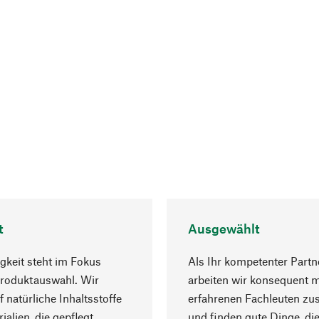
t
Ausgewählt
gkeit steht im Fokus
Als Ihr kompetenter Partn
Produktauswahl. Wir
arbeiten wir konsequent m
f natürliche Inhaltsstoffe
erfahrenen Fachleuten z
ialien, die gepflegt
und finden gute Dinge, die