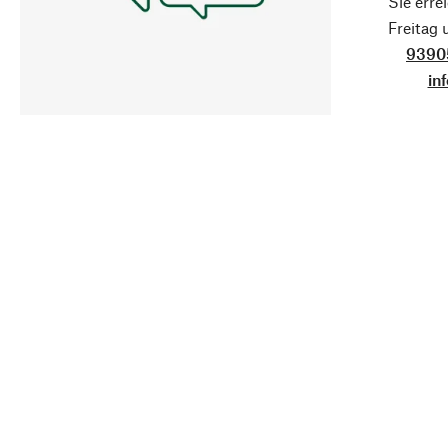
Sie erre
Freitag
9390
in