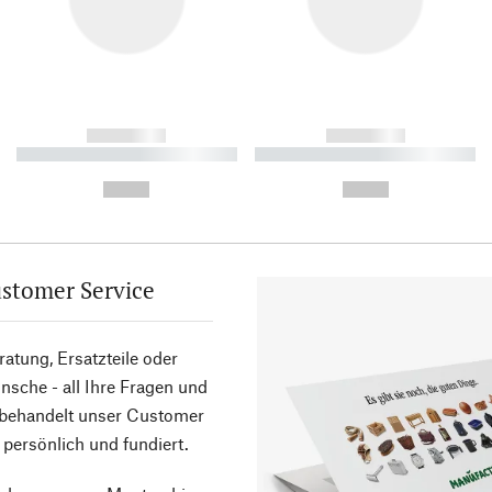
------------
------------
----------- ----------- ----------
----------- ----------- ----------
-
-
--,-- €
--,-- €
stomer Service
atung, Ersatzteile oder
sche - all Ihre Fragen und
 behandelt unser Customer
 persönlich und fundiert.