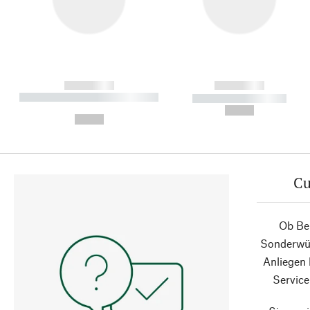
------------
------------
----------- ----------- ----------
----------- -----------
-
--,-- €
--,-- €
Cu
Ob Ber
Sonderwün
Anliegen
Service