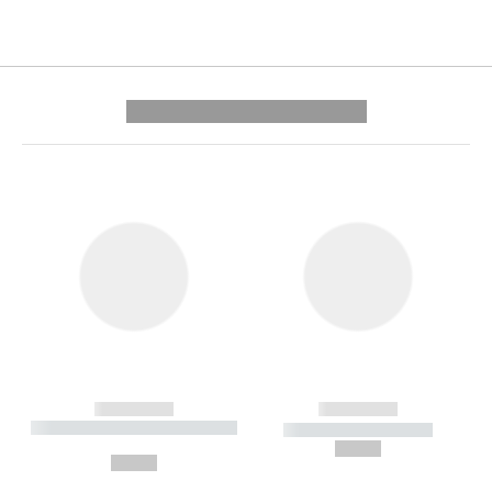
---------- --------------
------------
------------
----------- ----------- --------
----------- -----------
---
--,-- €
--,-- €