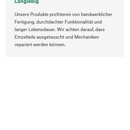
Langlebig
Unsere Produkte profitieren von handwerklicher
Fertigung, durchdachter Funktionalität und
langer Lebensdauer. Wir achten darauf, dass
Einzelteile ausgetauscht und Mechaniken
Nach oben
repariert werden können.
Bewusst
Nachhaltigkeit steht im Fokus unserer
Produktauswahl. Wir setzen auf natürliche
Inhaltsstoffe und Materialien, die gepflegt werden
können, sowie auf eine ressourcenschonende
und sozialverträgliche Produktion.