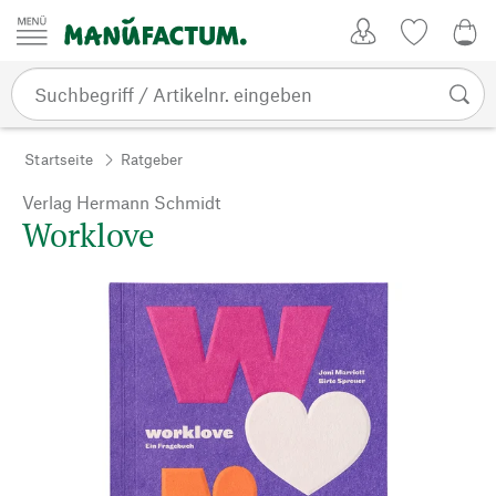
Zum Inhalt springen
Kundenkonto
Merkliste
0,0
Startseite
Ratgeber
Verlag Hermann Schmidt
Worklove