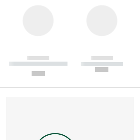
------------
------------
----------- ----------- --------
----------- -----------
---
--,-- €
--,-- €