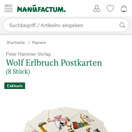
Zum Inhalt springen
Kundenkonto
Merkliste
0,0
Startseite
Papiere
Peter Hammer Verlag
Wolf Erlbruch Postkarten
(8 Stück)
Exklusiv