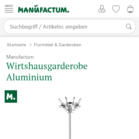
Zum Inhalt springen
Kundenkonto
Merkliste
0,0
Startseite
Flurmöbel & Garderoben
Manufactum
Wirtshausgarderobe
Aluminium