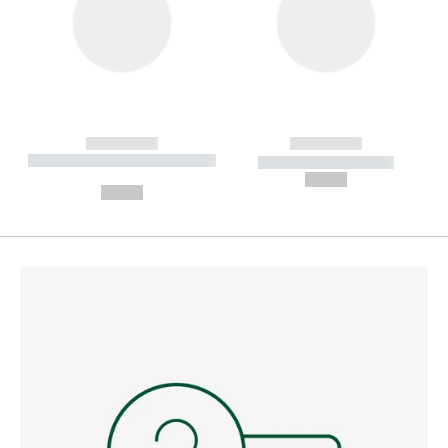
------------
------------
----------- ----------- --------
----------- -----------
---
--,-- €
--,-- €