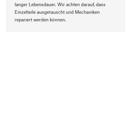
langer Lebensdauer. Wir achten darauf, dass
Einzelteile ausgetauscht und Mechaniken
Nach oben
repariert werden können.
Bewusst
Nachhaltigkeit steht im Fokus unserer
Produktauswahl. Wir setzen auf natürliche
Inhaltsstoffe und Materialien, die gepflegt werden
können, sowie auf eine ressourcenschonende
und sozialverträgliche Produktion.
Ausgewählt