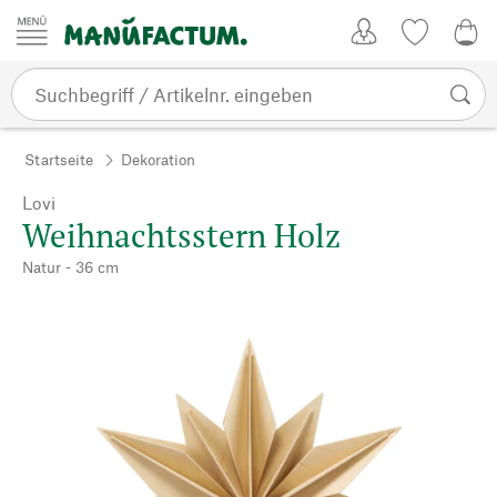
Zum Inhalt springen
Kundenkonto
Merkliste
0,0
Startseite
Dekoration
Lovi
Weihnachtsstern Holz
Natur - 36 cm