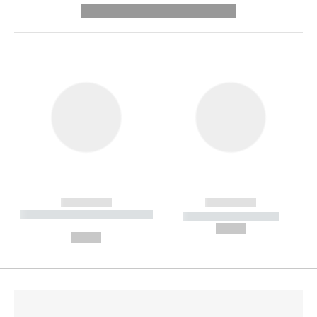
---------- --------------
------------
------------
----------- ----------- --------
----------- -----------
---
--,-- €
--,-- €