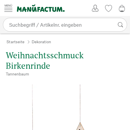
Zum Inhalt springen
Kundenkonto
Merkliste
0,0
Startseite
Dekoration
Weihnachtsschmuck
Birkenrinde
Tannenbaum