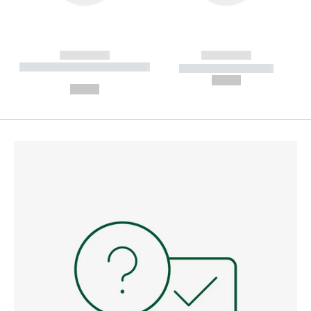
------------
------------
----------- ----------- --------
----------- -----------
---
--,-- €
--,-- €