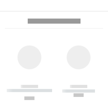
---------- --------------
------------
------------
----------- ----------- --------
----------- -----------
---
--,-- €
--,-- €