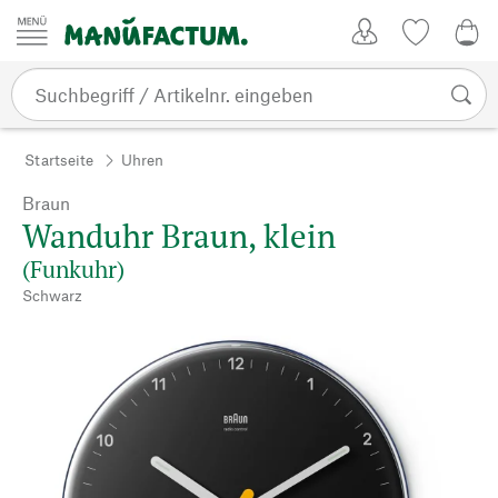
Zum Inhalt springen
Kundenkonto
Merkliste
0,0
Startseite
Uhren
Braun
Wanduhr Braun, klein
(Funkuhr)
Schwarz