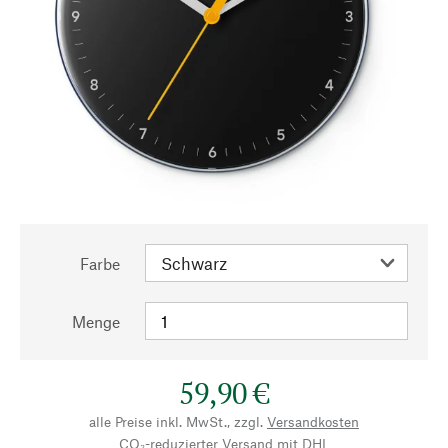
Farbe
Menge
59,90 €
alle Preise inkl. MwSt., zzgl.
Versandkosten
CO₂-reduzierter Versand mit DHL