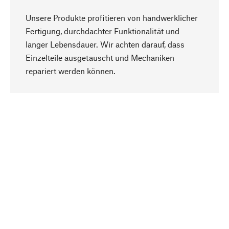
Unsere Produkte profitieren von handwerklicher
Fertigung, durchdachter Funktionalität und
langer Lebensdauer. Wir achten darauf, dass
Einzelteile ausgetauscht und Mechaniken
Nach oben
repariert werden können.
Bewusst
Nachhaltigkeit steht im Fokus unserer
Produktauswahl. Wir setzen auf natürliche
Inhaltsstoffe und Materialien, die gepflegt werden
können, sowie auf eine ressourcenschonende
und sozialverträgliche Produktion.