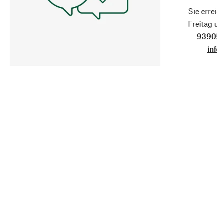
Sie erre
Freitag
9390
in