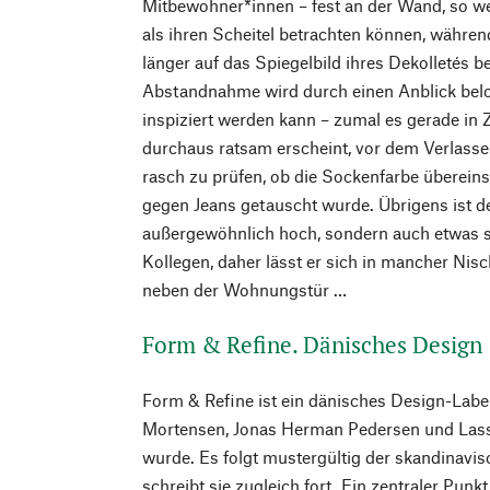
Mitbewohner*innen – fest an der Wand, so 
als ihren Scheitel betrachten können, währe
länger auf das Spiegelbild ihres Dekolletés 
Abstandnahme wird durch einen Anblick belo
inspiziert werden kann – zumal es gerade in
durchaus ratsam erscheint, vor dem Verlass
rasch zu prüfen, ob die Sockenfarbe überein
gegen Jeans getauscht wurde. Übrigens ist d
außergewöhnlich hoch, sondern auch etwas sc
Kollegen, daher lässt er sich in mancher Nis
neben der Wohnungstür …
Form & Refine. Dänisches Design
Form & Refine ist ein dänisches Design-Labe
Mortensen, Jonas Herman Pedersen und Las
wurde. Es folgt mustergültig der skandinavi
schreibt sie zugleich fort. Ein zentraler Punk