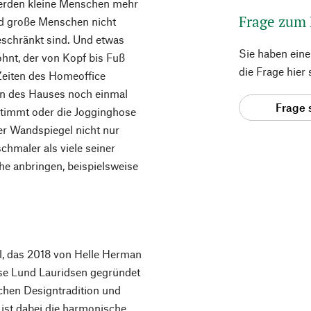
werden kleine Menschen mehr
Frage zum
nd große Menschen nicht
beschränkt sind. Und etwas
Sie haben ein
hnt, der von Kopf bis Fuß
die Frage hier
 Zeiten des Homeoffice
en des Hauses noch einmal
Frage 
stimmt oder die Jogginghose
er Wandspiegel nicht nur
hmaler als viele seiner
che anbringen, beispielsweise
l, das 2018 von Helle Herman
se Lund Lauridsen gegründet
schen Designtradition und
t ist dabei die harmonische