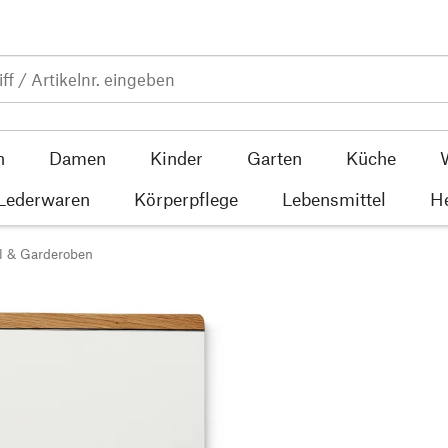
n
Damen
Kinder
Garten
Küche
 Lederwaren
Körperpflege
Lebensmittel
He
l & Garderoben