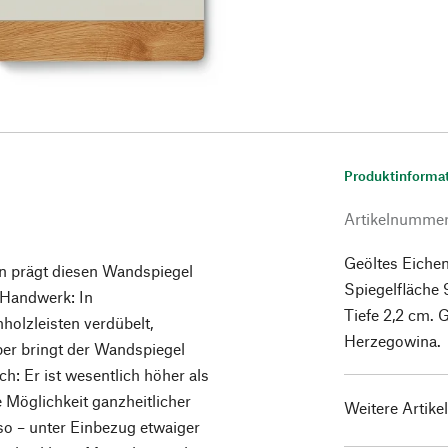
Produktinforma
Artikelnumme
Geöltes Eiche
gn prägt diesen Wandspiegel
Spiegelfläche 
 Handwerk: In
Tiefe 2,2 cm. 
olzleisten verdübelt,
Herzegowina.
ber bringt der Wandspiegel
ch: Er ist wesentlich höher als
e Möglichkeit ganzheitlicher
Weitere Artike
so – unter Einbezug etwaiger