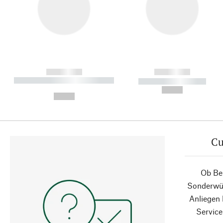
------------
------------
----------- ----------- ----------
----------- -----------
-
--,-- €
--,-- €
Cu
Ob Ber
Sonderwün
Anliegen
Service