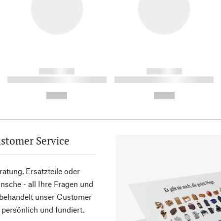
------------
------------
----------- ----------- ----------
----------- ----------- ----------
-
-
--,-- €
--,-- €
stomer Service
atung, Ersatzteile oder
sche - all Ihre Fragen und
 behandelt unser Customer
 persönlich und fundiert.