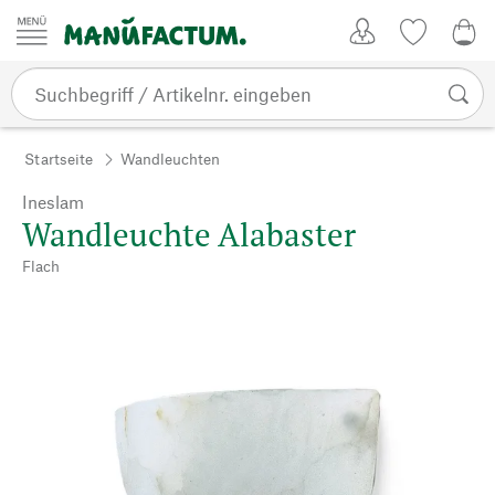
Zum Inhalt springen
Kundenkonto
Merkliste
0,0
Startseite
Wandleuchten
Ineslam
Wandleuchte Alabaster
Flach