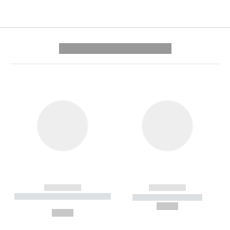
---------- --------------
------------
------------
----------- ----------- --------
----------- -----------
---
--,-- €
--,-- €