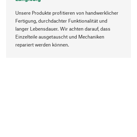
Unsere Produkte profitieren von handwerklicher
Fertigung, durchdachter Funktionalität und
langer Lebensdauer. Wir achten darauf, dass
Einzelteile ausgetauscht und Mechaniken
Nach oben
repariert werden können.
Bewusst
Nachhaltigkeit steht im Fokus unserer
Produktauswahl. Wir setzen auf natürliche
Inhaltsstoffe und Materialien, die gepflegt werden
können, sowie auf eine ressourcenschonende
und sozialverträgliche Produktion.