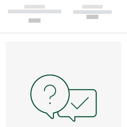
------------
------------
----------- ----------- --------
----------- -----------
---
--,-- €
--,-- €