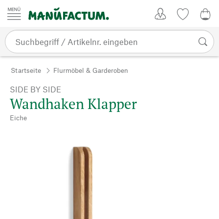
Zum Inhalt springen
Kundenkonto
Merkliste
0,0
Startseite
Flurmöbel & Garderoben
SIDE BY SIDE
Wandhaken Klapper
Eiche