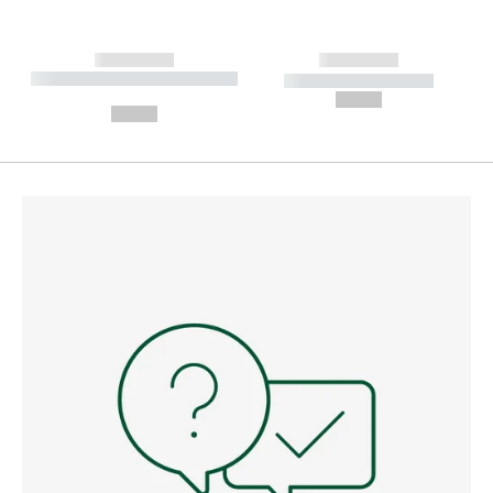
------------
------------
----------- ----------- --------
----------- -----------
---
--,-- €
--,-- €