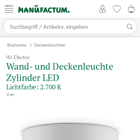
Zum Inhalt springen
Kundenkonto
Merkliste
0,0
Startseite
Deckenleuchten
Ifö Electric
Wand- und Deckenleuchte
Zylinder LED
Lichtfarbe: 2.700 K
Vier