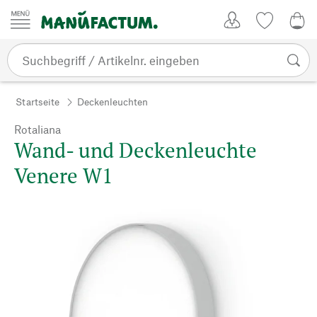
Zum Inhalt springen
Kundenkonto
Merkliste
0,0
Startseite
Deckenleuchten
Rotaliana
Wand- und Deckenleuchte
Venere W1