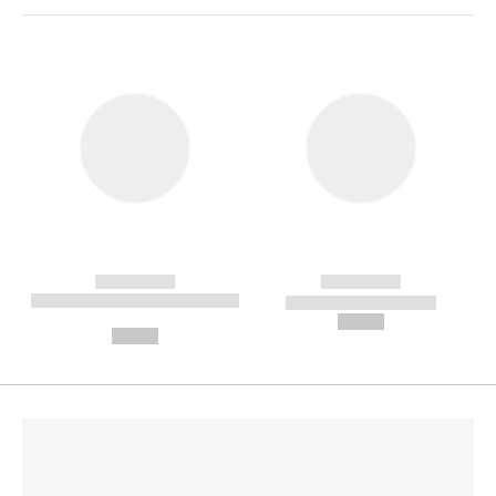
------------
------------
----------- ----------- --------
----------- -----------
---
--,-- €
--,-- €