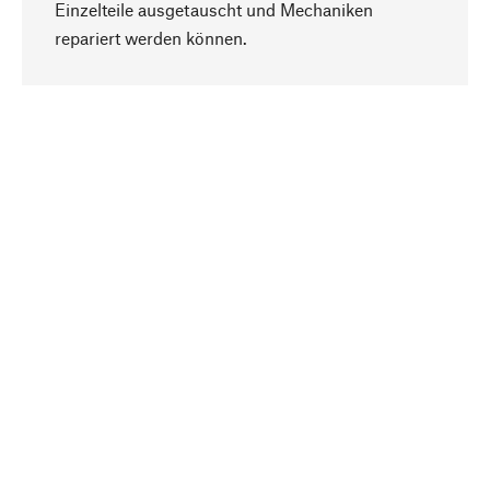
Einzelteile ausgetauscht und Mechaniken
Nach oben
repariert werden können.
Bewusst
Nachhaltigkeit steht im Fokus unserer
Produktauswahl. Wir setzen auf natürliche
Inhaltsstoffe und Materialien, die gepflegt werden
können, sowie auf eine ressourcenschonende
und sozialverträgliche Produktion.
Ausgewählt