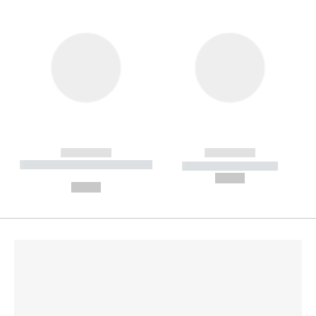
------------
------------
----------- ----------- --------
----------- -----------
---
--,-- €
--,-- €