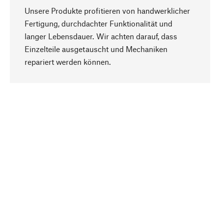
Unsere Produkte profitieren von handwerklicher
Fertigung, durchdachter Funktionalität und
langer Lebensdauer. Wir achten darauf, dass
Einzelteile ausgetauscht und Mechaniken
Nach oben
repariert werden können.
Bewusst
Nachhaltigkeit steht im Fokus unserer
Produktauswahl. Wir setzen auf natürliche
Inhaltsstoffe und Materialien, die gepflegt werden
können, sowie auf eine ressourcenschonende
und sozialverträgliche Produktion.