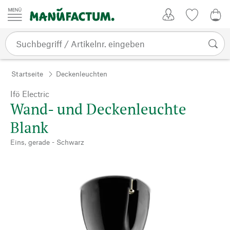
Zum Inhalt springen
Kundenkonto
Merkliste
0,0
Startseite
Deckenleuchten
Ifö Electric
Wand- und Deckenleuchte
Blank
Eins, gerade - Schwarz