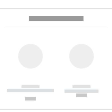
---------- --------------
------------
------------
----------- ----------- --------
----------- -----------
---
--,-- €
--,-- €