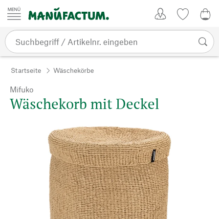
Zum Inhalt springen
Kundenkonto
Merkliste
0,0
Startseite
Wäschekörbe
Mifuko
Wäschekorb mit Deckel