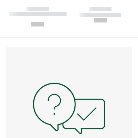
------------
------------
----------- ----------- --------
----------- -----------
---
--,-- €
--,-- €