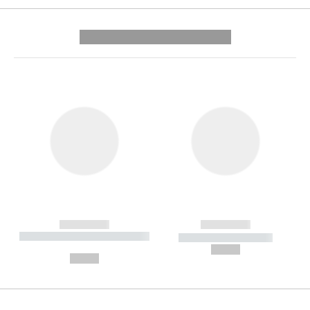
---------- --------------
------------
------------
----------- ----------- --------
----------- -----------
---
--,-- €
--,-- €