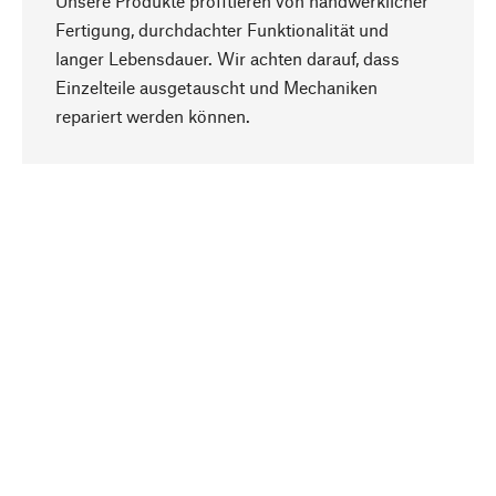
Unsere Produkte profitieren von handwerklicher
Fertigung, durchdachter Funktionalität und
langer Lebensdauer. Wir achten darauf, dass
Einzelteile ausgetauscht und Mechaniken
Nach oben
repariert werden können.
Bewusst
Nachhaltigkeit steht im Fokus unserer
Produktauswahl. Wir setzen auf natürliche
Inhaltsstoffe und Materialien, die gepflegt werden
können, sowie auf eine ressourcenschonende
und sozialverträgliche Produktion.