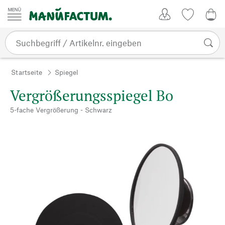
Zum Inhalt springen
Kundenkonto
Merkliste
0,0
Startseite
Spiegel
Vergrößerungsspiegel Bo
5-fache Vergrößerung - Schwarz