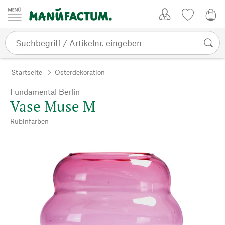
Zum Inhalt springen
Kundenkonto
Merkliste
0,0
Startseite
Osterdekoration
Fundamental Berlin
Vase Muse M
Rubinfarben