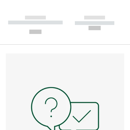
------------
------------
----------- ----------- --------
----------- -----------
---
--,-- €
--,-- €