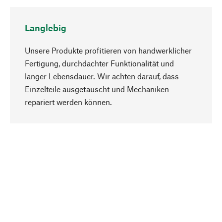
Langlebig
Unsere Produkte profitieren von handwerklicher
Fertigung, durchdachter Funktionalität und
langer Lebensdauer. Wir achten darauf, dass
Einzelteile ausgetauscht und Mechaniken
Nach oben
repariert werden können.
Bewusst
Nachhaltigkeit steht im Fokus unserer
Produktauswahl. Wir setzen auf natürliche
Inhaltsstoffe und Materialien, die gepflegt werden
können, sowie auf eine ressourcenschonende