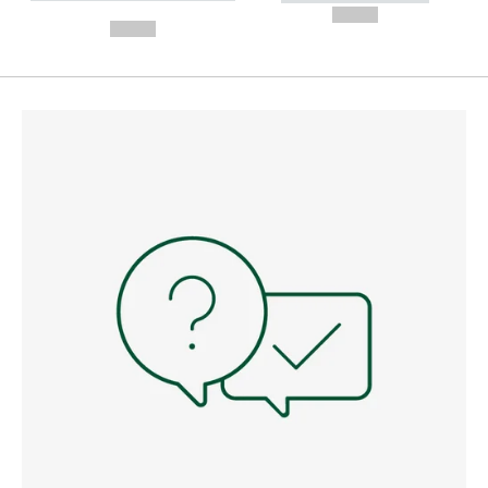
---
--,-- €
--,-- €