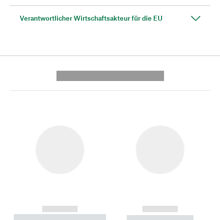
Verantwortlicher Wirtschaftsakteur für die EU
---------- --------------
------------
------------
----------- ----------- --------
----------- -----------