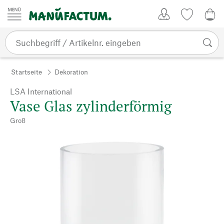
Zum Inhalt springen
Kundenkonto
Merkliste
0,0
Startseite
Dekoration
LSA International
Vase Glas zylinderförmig
Groß