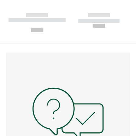
------------
------------
----------- ----------- --------
----------- -----------
---
--,-- €
--,-- €