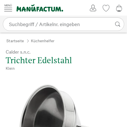
Zum Inhalt springen
Kundenkonto
Merkliste
0,0
Startseite
Küchenhelfer
Calder s.n.c.
Trichter Edelstahl
Klein