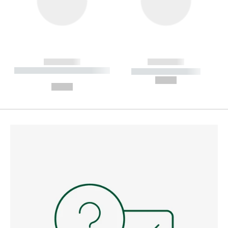
------------
------------
----------- ----------- --------
----------- -----------
---
--,-- €
--,-- €