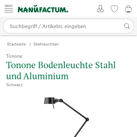
Zum Inhalt springen
Kundenkonto
Merkliste
0,0
Startseite
Stehleuchten
Tonone
Tonone Bodenleuchte Stahl
und Aluminium
Schwarz