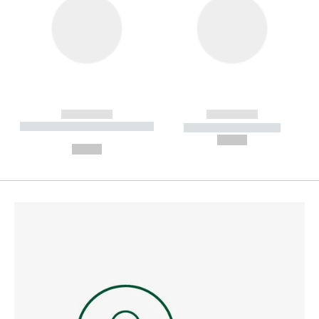
------------
------------
----------- ----------- --------
----------- -----------
---
--,-- €
--,-- €