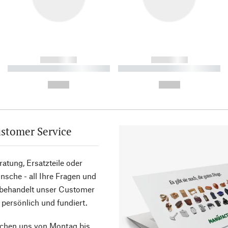
------------
------------
----------- ----------- ----------
----------- ----------- ----------
-
-
--,-- €
--,-- €
stomer Service
atung, Ersatzteile oder
sche - all Ihre Fragen und
 behandelt unser Customer
 persönlich und fundiert.
ichen uns von Montag bis