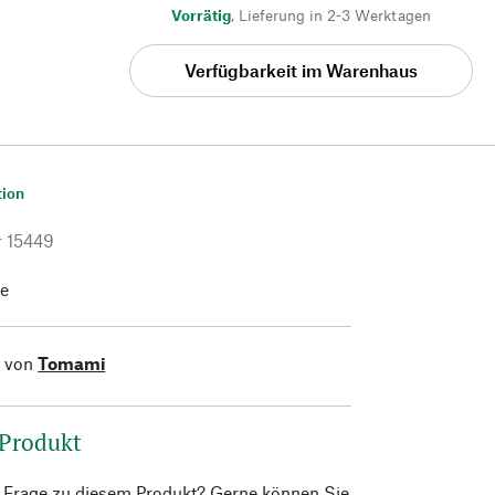
Vorrätig
,
Lieferung in 2-3 Werktagen
Verfügbarkeit im Warenhaus
tion
r
15449
he
l von
Tomami
 Produkt
e Frage zu diesem Produkt? Gerne können Sie