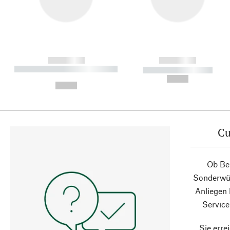
------------
------------
----------- ----------- ----------
----------- -----------
-
--,-- €
--,-- €
Cu
Ob Ber
Sonderwün
Anliegen
Service
Sie erre