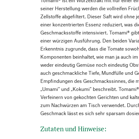
Tomami® ist ein Würzextrakt mit nur einer ei
seiner Herstellung werden die vollreifen Früc
Zellstoffe abgefiltert. Dieser Saft wird ohne
einer konzentrierten Essenz reduziert, was d
Geschmacksstoffe intensiviert. Tomami® gibt 
einer würzigen Ausführung. Den beiden Varia
Erkenntnis zugrunde, dass die Tomate sowohl
Komponenten beinhaltet, wie man ja auch im 
weder eindeutig Gemüse noch eindeutig Obs
auch geschmackliche Tiefe, Mundfülle und G
Empfindungen des Geschmackssinnes, die ma
„Umami“ und „Kokumi“ beschreibt. Tomami
Verfeinern von gekochten Gerichten und kalt
zum Nachwürzen am Tisch verwendet. Durch 
Geschmack lässt es sich sehr sparsam dosie
Zutaten und Hinweise: