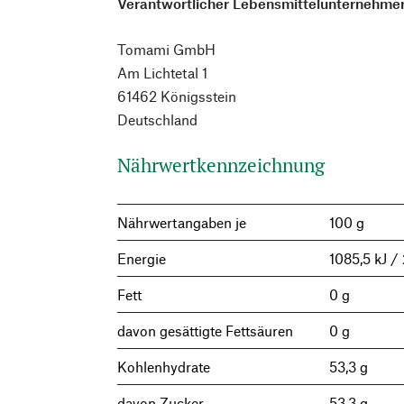
Verantwortlicher Lebensmittelunternehmer
Tomami GmbH
Am Lichtetal 1
61462 Königsstein
Deutschland
Nährwertkennzeichnung
Nährwertangaben je
100 g
Energie
1085,5 kJ /
Fett
0 g
davon gesättigte Fettsäuren
0 g
Kohlenhydrate
53,3 g
davon Zucker
53,3 g