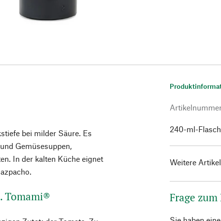
Produktinforma
Artikelnumme
240-ml-Flasc
iefe bei milder Säure. Es
h- und Gemüsesuppen,
en. In der kalten Küche eignet
Weitere Artike
Gazpacho.
z. Tomami®
Frage zum
Sie haben ein