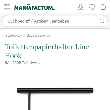
Zum Inhalt springen
Kundenkonto
Merkliste
0,0
Startseite
Badaccessoires
Toilettenpapierhalter Line
Hook
RAL 9005 Tiefschwarz