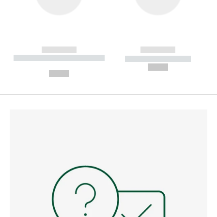
------------
------------
----------- ----------- --------
----------- -----------
---
--,-- €
--,-- €