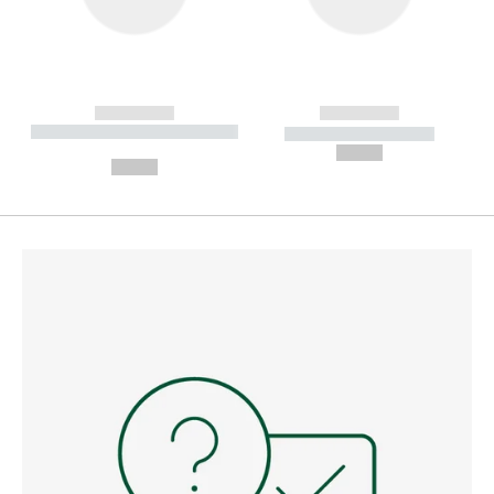
------------
------------
----------- ----------- --------
----------- -----------
---
--,-- €
--,-- €