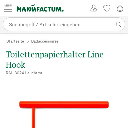
Zum Inhalt springen
Kundenkonto
Merkliste
0,0
Startseite
Badaccessoires
Toilettenpapierhalter Line
Hook
RAL 3024 Leuchtrot