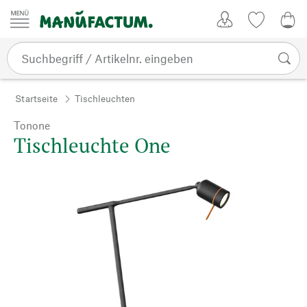
Zum Inhalt springen
Kundenkonto
Merkliste
0,0
Startseite
Tischleuchten
Tonone
Tischleuchte One