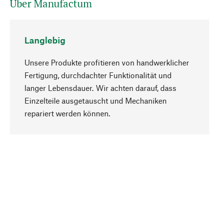
Über Manufactum
Langlebig
Unsere Produkte profitieren von handwerklicher
Fertigung, durchdachter Funktionalität und
langer Lebensdauer. Wir achten darauf, dass
Einzelteile ausgetauscht und Mechaniken
Nach oben
repariert werden können.
Bewusst
Nachhaltigkeit steht im Fokus unserer
Produktauswahl. Wir setzen auf natürliche
Inhaltsstoffe und Materialien, die gepflegt werden