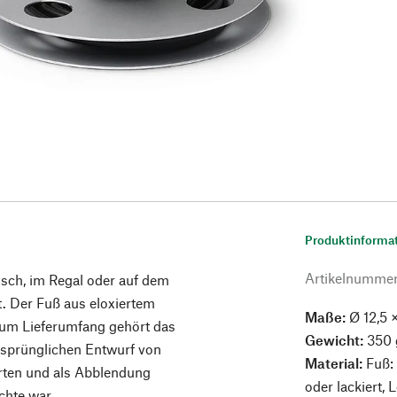
Produktinforma
Artikelnumme
isch, im Regal oder auf dem
ht. Der Fuß aus eloxiertem
Maße:
Ø 12,5 ×
 Zum Lieferumfang gehört das
Gewicht:
350 
rsprünglichen Entwurf von
Material:
Fuß: 
ierten und als Abblendung
oder lackiert, 
chte war.