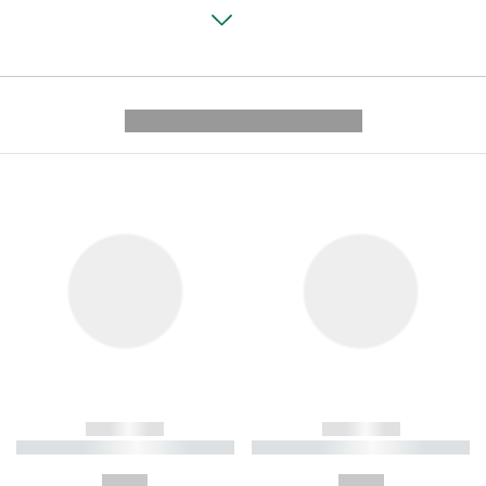
---------- --------------
------------
------------
----------- ----------- ----------
----------- ----------- ----------
-
-
--,-- €
--,-- €