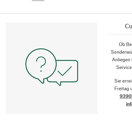
Cu
Ob Ber
Sonderwün
Anliegen
Service
Sie erre
Freitag
9390
in