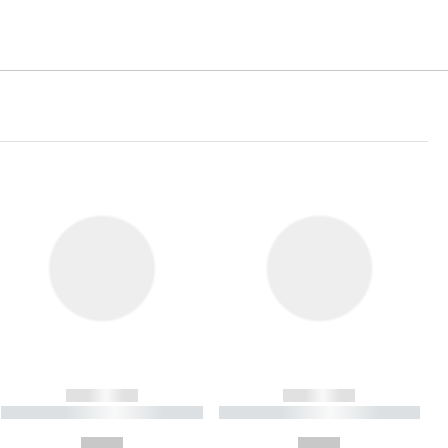
------------
------------
----------- ----------- ----------
----------- ----------- ----------
- -----------
-
--,-- €
--,-- €