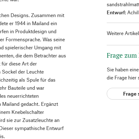
sandstrahlmatt
Entwurf:
Achil
enischen Designs. Zusammen mit
ete er 1944 in Mailand ein
rfen in Produktdesign und
Weitere Artike
cher Formensprache. Was seine
und spielerischer Umgang mit
Frage zum
menten, die dem Betrachter aus
 für diese Art der
Sie haben ein
en Sockel der Leuchte
die Frage hier
chzeitig als Spule für das
ehr Bauteile und war
Frage 
des neuerrichteten
 Mailand gedacht. Ergänzt
inem Knebelschalter
ird sie zur Zusatzleuchte an
 Dieser sympathische Entwurf
is.