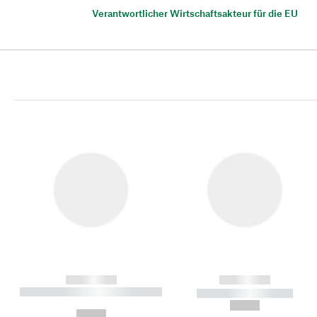
Verantwortlicher Wirtschaftsakteur für die EU
------------
------------
----------- ----------- ----------
----------- -----------
-
--,-- €
--,-- €