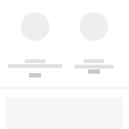
------------
------------
----------- ----------- --------
----------- -----------
---
--,-- €
--,-- €