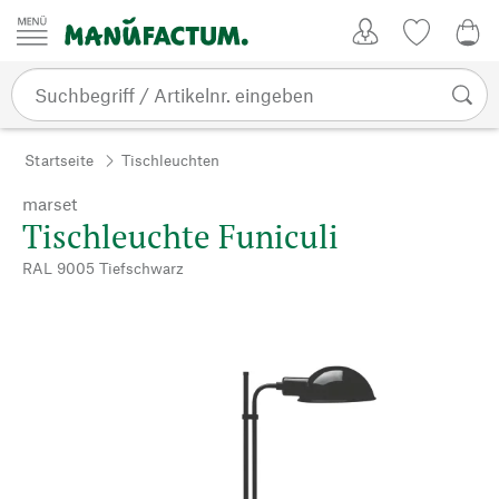
Zum Inhalt springen
Kundenkonto
Merkliste
0,0
Startseite
Tischleuchten
marset
Tischleuchte Funiculi
RAL 9005 Tiefschwarz