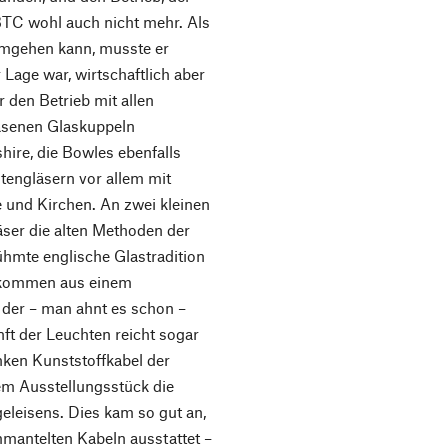
BTC wohl auch nicht mehr. Als
 umgehen kann, musste er
r Lage war, wirtschaftlich aber
den Betrieb mit allen
lasenen Glaskuppeln
hire, die Bowles ebenfalls
htengläsern vor allem mit
e und Kirchen. An zwei kleinen
äser die alten Methoden der
rühmte englische Glastradition
e kommen aus einem
 der – man ahnt es schon –
nft der Leuchten reicht sogar
nken Kunststoffkabel der
nem Ausstellungsstück die
leisens. Dies kam so gut an,
ummantelten Kabeln ausstattet –