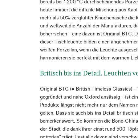
bereits bei 1.200 °C durchscheinendes Porz
heute limitiert die diffizile Mischung aus Kao
mehr als 50% verglühter Knochenasche die 
und weltweit die Anzahl der Manufakturen, d
beherrschen – eine davon ist Original BTC.
dieser Tischleuchte bilden einen angenehme
weißen Porzellan, wenn die Leuchte ausgeschalt
harmonieren sie perfekt mit dem warmen Lic
Britisch bis ins Detail. Leuchten 
Original BTC (= British Timeless Classics) 
gegründet und nahe Oxford ansässig – ist ein
Produkte längst nicht mehr nur dem Namen na
gelten. Dass sie auch bis ins Detail britisch s
bemerkenswert. So kommen die Bone-China-
der Stadt, die dank ihrer einst rund 500 Töp
potteries“ trägt. Fast alle davon sind versch