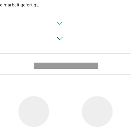
eimarbeit gefertigt.
---------- --------------