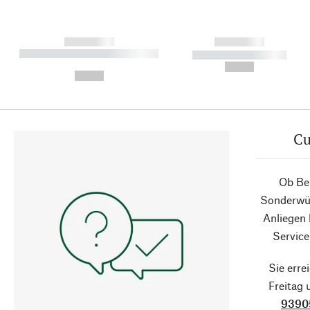
------------
------------
----------- ----------- ----------
----------- -----------
-
--,-- €
--,-- €
Cu
Ob Ber
Sonderwün
Anliegen
Service
Sie erre
Freitag
9390