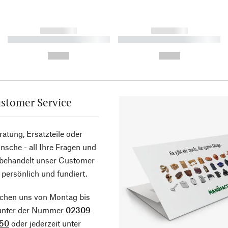
------------
------------
----------- ----------- ----------
----------- ----------- ----------
-
-
--,-- €
--,-- €
stomer Service
atung, Ersatzteile oder
sche - all Ihre Fragen und
 behandelt unser Customer
 persönlich und fundiert.
ichen uns von Montag bis
 unter der Nummer
02309
50
oder jederzeit unter