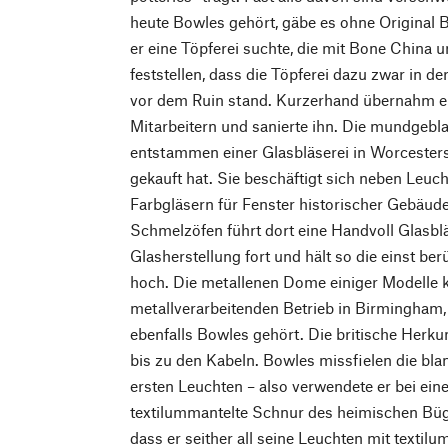
heute Bowles gehört, gäbe es ohne Original 
er eine Töpferei suchte, die mit Bone China
feststellen, dass die Töpferei dazu zwar in de
vor dem Ruin stand. Kurzerhand übernahm er 
Mitarbeitern und sanierte ihn. Die mundgeb
entstammen einer Glasbläserei in Worcesters
gekauft hat. Sie beschäftigt sich neben Leuc
Farbgläsern für Fenster historischer Gebäud
Schmelzöfen führt dort eine Handvoll Glasbl
Glasherstellung fort und hält so die einst be
hoch. Die metallenen Dome einiger Modell
metallverarbeitenden Betrieb in Birmingham,
ebenfalls Bowles gehört. Die britische Herku
bis zu den Kabeln. Bowles missfielen die bla
ersten Leuchten – also verwendete er bei ei
textilummantelte Schnur des heimischen Büge
dass er seither all seine Leuchten mit textil