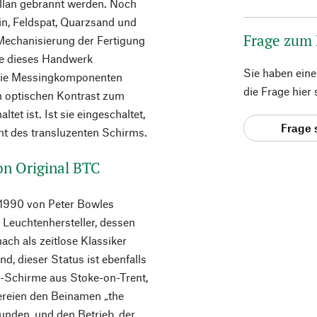
ellan gebrannt werden. Noch
lin, Feldspat, Quarzsand und
Frage zum
Mechanisierung der Fertigung
ie dieses Handwerk
Sie haben ein
 Die Messingkomponenten
die Frage hier
n optischen Kontrast zum
et ist. Ist sie eingeschaltet,
Frage 
ht des transluzenten Schirms.
von Original BTC
– 1990 von Peter Bowles
 Leuchtenhersteller, dessen
ch als zeitlose Klassiker
ind, dieser Status ist ebenfalls
Schirme aus Stoke-on-Trent,
fereien den Beinamen „the
wunden, und den Betrieb, der