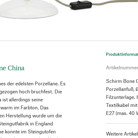
Produktinforma
one China
Artikelnumme
Schirm Bone Ch
es der edelsten Porzellane. Es
Porzellanfuß, 
sgezogen hoch bruchfest. Die
Filzunterlage.
ist allerdings seine
Textilkabel mi
d warm im Farbton. Das
E27 (max. 40 W
ten Herstellung wurde um die
Steingutfabrik in England
he konnte im Steingutofen
Weitere Artike