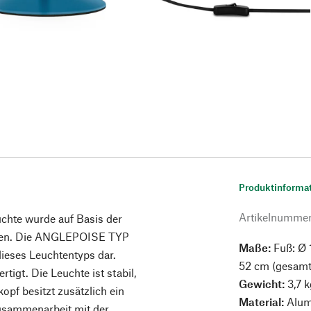
Produktinforma
Artikelnumme
uchte wurde auf Basis der
rfen. Die ANGLEPOISE TYP
Maße:
Fuß: Ø 1
 dieses Leuchtentyps dar.
52 cm (gesamt
igt. Die Leuchte ist stabil,
Gewicht:
3,7 k
opf besitzt zusätzlich ein
Material:
Alumi
Zusammenarbeit mit der