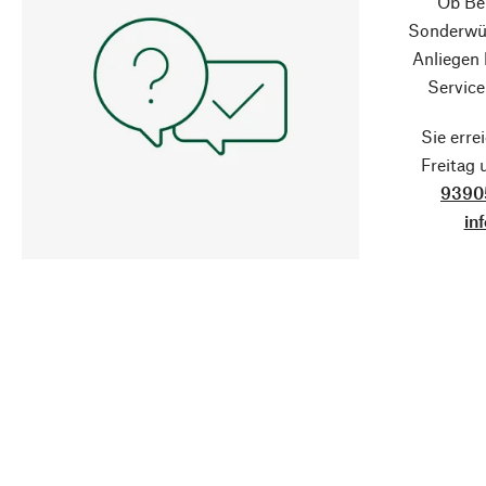
Ob Ber
Sonderwün
Anliegen
Service
Sie erre
Freitag
9390
in