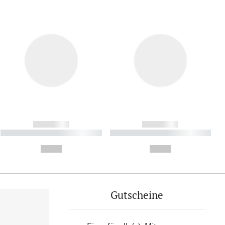
------------
------------
----------- ----------- ----------
----------- ----------- ----------
- -----------
-
--,-- €
--,-- €
Gutscheine