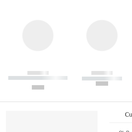
------------
------------
----------- ----------- ----------
----------- -----------
-
--,-- €
--,-- €
Cu