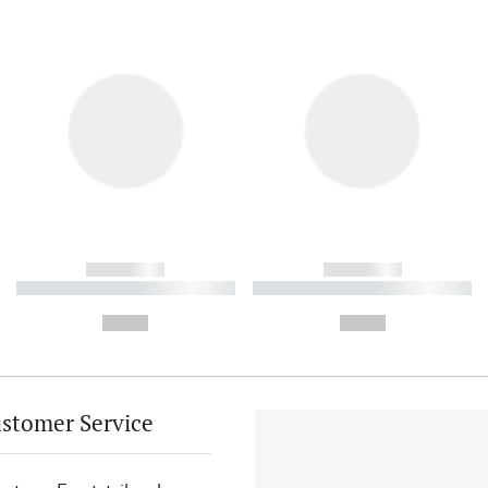
------------
------------
----------- ----------- ----------
----------- ----------- ----------
-
-
--,-- €
--,-- €
stomer Service