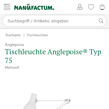
Zum Inhalt springen
Kundenkonto
Merkliste
0,0
Startseite
Tischleuchten
Anglepoise
Tischleuchte Anglepoise® Typ
75
Mattweiß