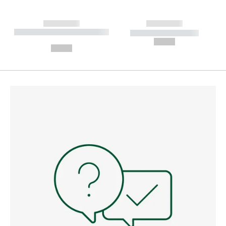
------------
------------
----------- ----------- --------
----------- -----------
---
--,-- €
--,-- €