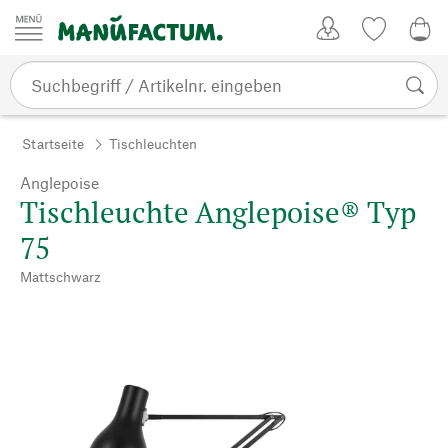
Zum Inhalt springen
Kundenkonto
Merkliste
0,0
Startseite
Tischleuchten
Anglepoise
Tischleuchte Anglepoise® Typ
75
Mattschwarz