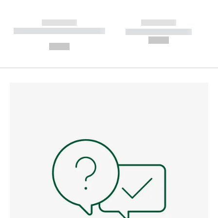
------------
------------
----------- ----------- --------
----------- -----------
---
--,-- €
--,-- €