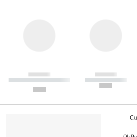
------------
------------
----------- ----------- ----------
----------- -----------
-
--,-- €
--,-- €
Cu
Ob Ber