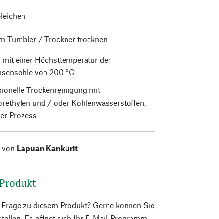
bleichen
im Tumbler / Trockner trocknen
 mit einer Höchsttemperatur der
isensohle von 200 °C
sionelle Trockenreinigung mit
orethylen und / oder Kohlenwasserstoffen,
er Prozess
l von
Lapuan Kankurit
 Produkt
e Frage zu diesem Produkt? Gerne können Sie
 stellen. Es öffnet sich Ihr E-Mail-Programm.