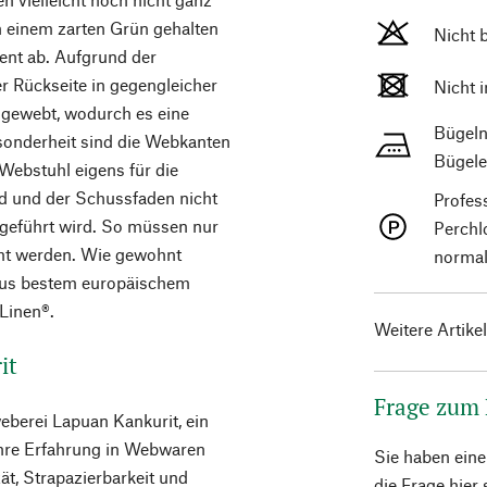
 in einem zarten Grün gehalten
Nicht 
ent ab. Aufgrund der
r Rückseite in gegengleicher
Nicht 
 gewebt, wodurch es eine
Bügeln
esonderheit sind die Webkanten
Bügele
Webstuhl eigens für die
rd und der Schussfaden nicht
Profes
rgeführt wird. So müssen nur
Perchl
umt werden. Wie gewohnt
normal
aus bestem europäischem
Linen®.
Weitere Artike
it
Frage zum
eberei Lapuan Kankurit, ein
ihre Erfahrung in Webwaren
Sie haben ein
ät, Strapazierbarkeit und
die Frage hier