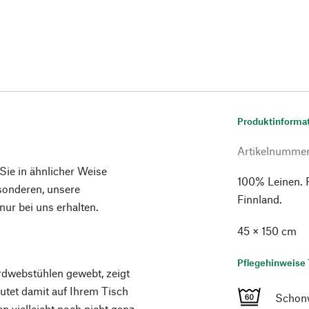
Produktinforma
Artikelnumme
 Sie in ähnlicher Weise
100% Leinen. 
esonderen, unsere
Finnland.
ur bei uns erhalten.
45 × 150 cm
Pflegehinweise 
dwebstühlen gewebt, zeigt
äutet damit auf Ihrem Tisch
Schon
n vielleicht noch nicht ganz