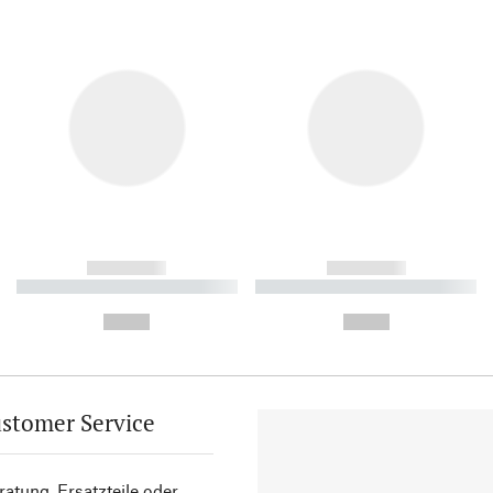
------------
------------
----------- ----------- ----------
----------- ----------- ----------
-
-
--,-- €
--,-- €
stomer Service
atung, Ersatzteile oder