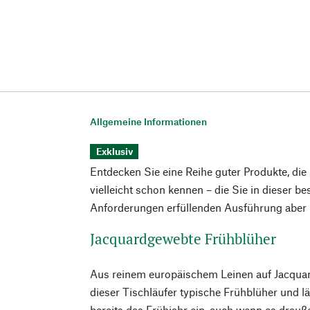
Allgemeine Informationen
Exklusiv
Entdecken Sie eine Reihe guter Produkte, die
vielleicht schon kennen – die Sie in dieser b
Anforderungen erfüllenden Ausführung aber n
Jacquardgewebte Frühblüher
Aus reinem europäischem Leinen auf Jacquar
dieser Tischläufer typische Frühblüher und l
bereits das Frühjahr ein, auch wenn es drauße