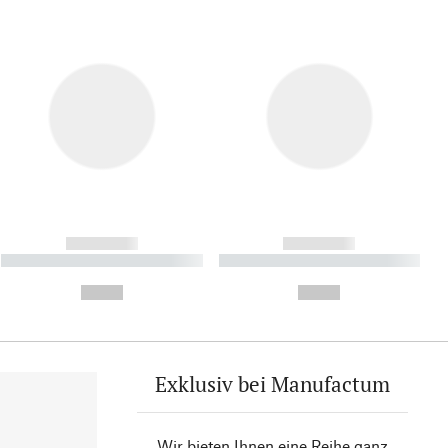
------------
------------
----------- ----------- ----------
----------- ----------- ----------
- -----------
-
--,-- €
--,-- €
Exklusiv bei Manufactum
Wir bieten Ihnen eine Reihe ganz