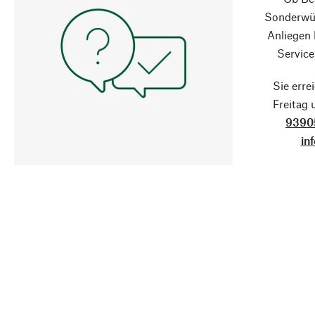
Sonderwün
Anliegen
Service
Sie erre
Freitag
9390
in