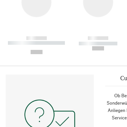
------------
------------
----------- ----------- ----------
----------- -----------
-
--,-- €
--,-- €
Cu
Ob Ber
Sonderwün
Anliegen
Service