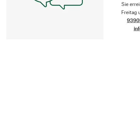
Sie erre
Freitag
9390
in