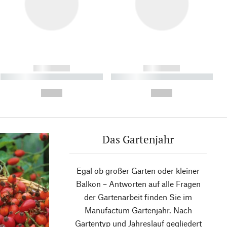
------------
------------
----------- ----------- ----------
----------- ----------- ----------
- -----------
-
--,-- €
--,-- €
Das Gartenjahr
Egal ob großer Garten oder kleiner
Balkon – Antworten auf alle Fragen
der Gartenarbeit finden Sie im
Manufactum Gartenjahr. Nach
Gartentyp und Jahreslauf gegliedert