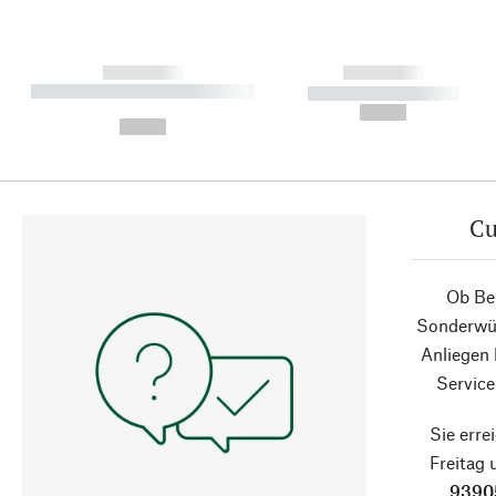
------------
------------
----------- ----------- ----------
----------- -----------
-
--,-- €
--,-- €
Cu
Ob Ber
Sonderwün
Anliegen
Service
Sie erre
Freitag
9390