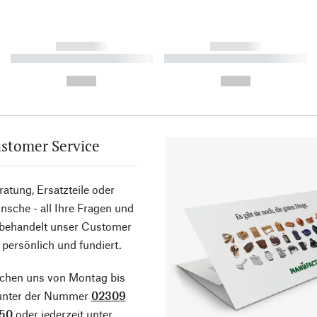
------------
------------
----------- ----------- ----------
----------- ----------- ----------
-
-
--,-- €
--,-- €
stomer Service
atung, Ersatzteile oder
sche - all Ihre Fragen und
 behandelt unser Customer
 persönlich und fundiert.
ichen uns von Montag bis
 unter der Nummer
02309
50
oder jederzeit unter