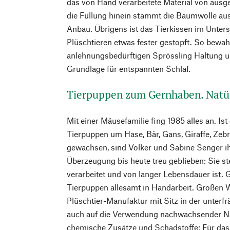
das von Hand verarbeitete Material von ausge
die Füllung hinein stammt die Baumwolle aus
Anbau. Übrigens ist das Tierkissen im Unter
Plüschtieren etwas fester gestopft. So bewa
anlehnungsbedürftigen Sprössling Haltung un
Grundlage für entspannten Schlaf.
Tierpuppen zum Gernhaben. Natür
Mit einer Mäusefamilie fing 1985 alles an. Ist 
Tierpuppen um Hase, Bär, Gans, Giraffe, Zebra
gewachsen, sind Volker und Sabine Senger ih
Überzeugung bis heute treu geblieben: Sie ste
verarbeitet und von langer Lebensdauer ist. 
Tierpuppen allesamt in Handarbeit. Großen W
Plüschtier-Manufaktur mit Sitz in der unter
auch auf die Verwendung nachwachsender Na
chemische Zusätze und Schadstoffe: Für das