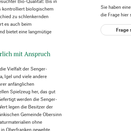
suchter Bio-Qualität: Bis in
Sie haben ein
 kontrolliert biologischem
die Frage hier
schied zu schlenkernden
hrt es auch beim
Frage 
d bietet eine langmütige
lich mit Anspruch
die Vielfalt der Senger-
, Igel und viele andere
rer anfänglichen
llen Spielzeug her, das gut
Gefertigt werden die Senger-
ert legen die Besitzer der
fränkischen Gemeinde Obersinn
turmaterialien ohne
 in Oberfranken gewebte