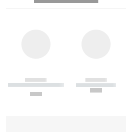
---------- --------------
------------
------------
----------- ----------- --------
----------- -----------
---
--,-- €
--,-- €