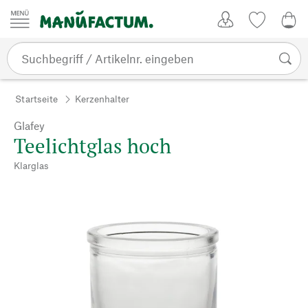
Zum Inhalt springen
Kundenkonto
Merkliste
0,0
Startseite
Kerzenhalter
Glafey
Teelichtglas hoch
Klarglas