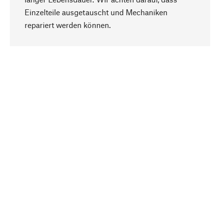
Einzelteile ausgetauscht und Mechaniken
Nach oben
repariert werden können.
Bewusst
Nachhaltigkeit steht im Fokus unserer
Produktauswahl. Wir setzen auf natürliche
Inhaltsstoffe und Materialien, die gepflegt werden
können, sowie auf eine ressourcenschonende
und sozialverträgliche Produktion.
Ausgewählt