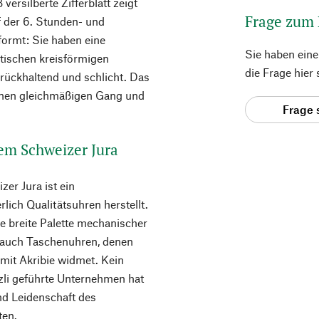
ersilberte Zifferblatt zeigt
Frage zum
f der 6. Stunden- und
formt: Sie haben eine
Sie haben ein
stischen kreisförmigen
die Frage hier
rückhaltend und schlicht. Das
einen gleichmäßigen Gang und
Frage 
em Schweizer Jura
er Jura ist ein
lich Qualitätsuhren herstellt.
e breite Palette mechanischer
s auch Taschenuhren, denen
mit Akribie widmet. Kein
li geführte Unternehmen hat
nd Leidenschaft des
ten.