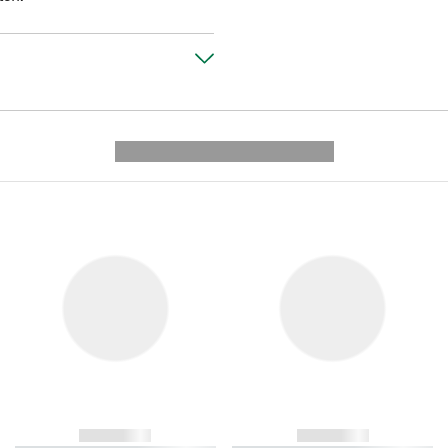
---------- --------------
------------
------------