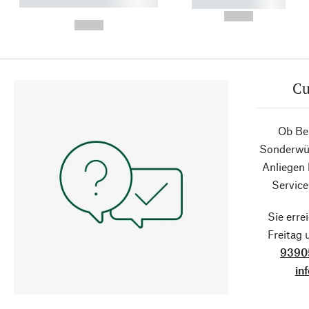
----------- ----------- ----------
----------- -----------
-
--,-- €
--,-- €
Cu
Ob Ber
Sonderwün
Anliegen
Service
Sie erre
Freitag
9390
in