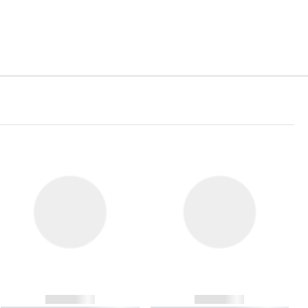
------------
------------