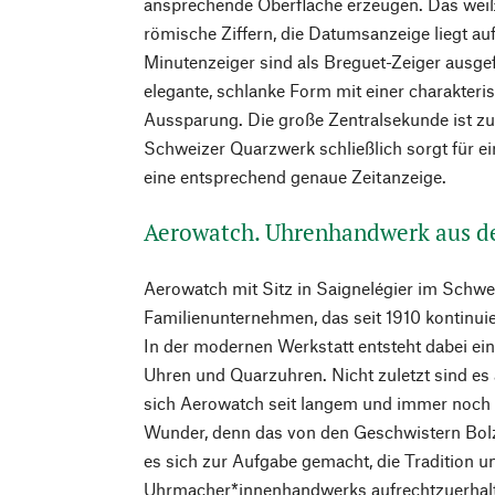
ansprechende Oberfläche erzeugen. Das weiß v
römische Ziffern, die Datumsanzeige liegt au
Minutenzeiger sind als Breguet-Zeiger ausge
elegante, schlanke Form mit einer charakteri
Aussparung. Die große Zentralsekunde ist zu
Schweizer Quarzwerk schließlich sorgt für 
eine entsprechend genaue Zeitanzeige.
Aerowatch. Uhrenhandwerk aus d
Aerowatch mit Sitz in Saignelégier im Schweiz
Familienunternehmen, das seit 1910 kontinuier
In der modernen Werkstatt entsteht dabei ein
Uhren und Quarzuhren. Nicht zuletzt sind e
sich Aerowatch seit langem und immer noch 
Wunder, denn das von den Geschwistern Bolz
es sich zur Aufgabe gemacht, die Tradition u
Uhrmacher*innenhandwerks aufrechtzuerhal