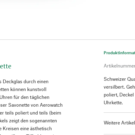
Produktinforma
ette
Artikelnumme
Schweizer Quar
as Deckglas durch einen
versilbert. G
tten können kunstvoll
poliert, Decke
e Uhren für den täglichen
Uhrkette.
eser Savonette von Aerowatch
r teils poliert und teils (beim
ckels zeigt den sogenannten
Weitere Artike
e Kreisen eine ästhetisch