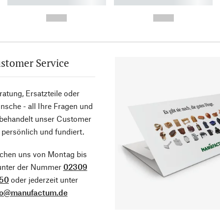
----------- ----------- ----------
----------- ----------- ----------
-
-
--,-- €
--,-- €
stomer Service
atung, Ersatzteile oder
sche - all Ihre Fragen und
 behandelt unser Customer
 persönlich und fundiert.
ichen uns von Montag bis
 unter der Nummer
02309
50
oder jederzeit unter
fo@manufactum.de