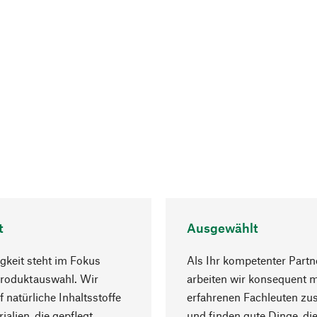
t
Ausgewählt
gkeit steht im Fokus
Als Ihr kompetenter Partn
Produktauswahl. Wir
arbeiten wir konsequent m
f natürliche Inhaltsstoffe
erfahrenen Fachleuten z
ialien, die gepflegt
und finden gute Dinge, die