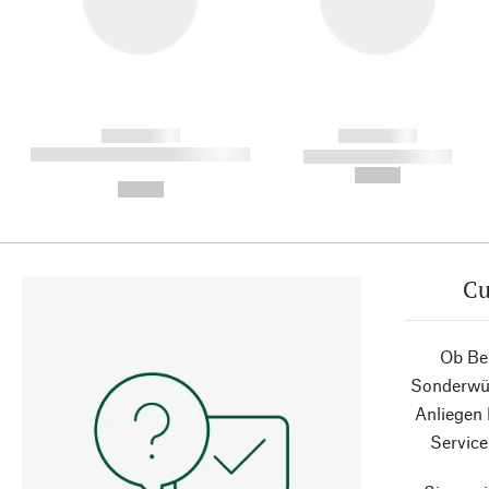
------------
------------
----------- ----------- ----------
----------- -----------
-
--,-- €
--,-- €
Cu
Ob Ber
Sonderwün
Anliegen
Service