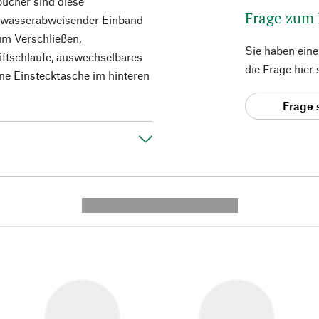
bücher sind diese
Frage zum
, wasserabweisender Einband
um Verschließen,
Sie haben ein
iftschlaufe, auswechselbares
die Frage hier
ine Einstecktasche im hinteren
Frage 
---------- --------------