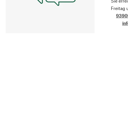
Sie erre
Freitag
9390
in