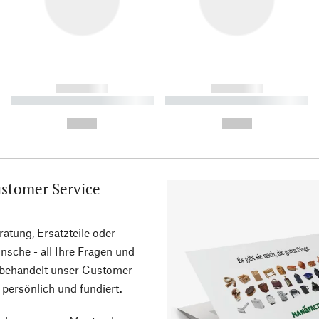
------------
------------
----------- ----------- ----------
----------- ----------- ----------
-
-
--,-- €
--,-- €
stomer Service
atung, Ersatzteile oder
sche - all Ihre Fragen und
 behandelt unser Customer
 persönlich und fundiert.