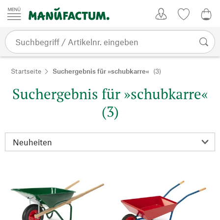
Zum Inhalt springen
Kundenkonto
Merkliste
0,0
Startseite
Suchergebnis für »schubkarre«
(3)
Suchergebnis für »schubkarre«
(3)