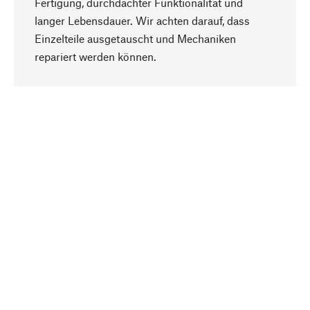
Fertigung, durchdachter Funktionalität und
langer Lebensdauer. Wir achten darauf, dass
Einzelteile ausgetauscht und Mechaniken
Nach oben
repariert werden können.
Bewusst
Nachhaltigkeit steht im Fokus unserer
Produktauswahl. Wir setzen auf natürliche
Inhaltsstoffe und Materialien, die gepflegt werden
können, sowie auf eine ressourcenschonende
und sozialverträgliche Produktion.