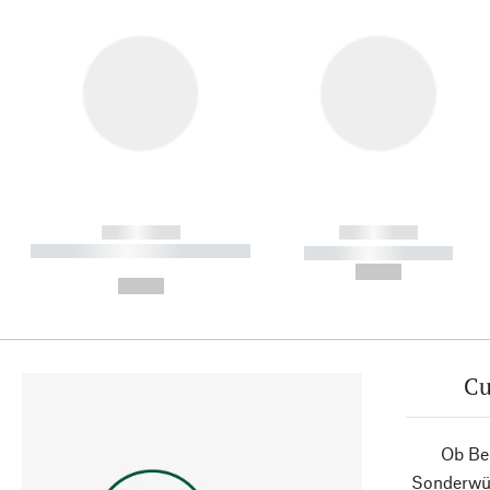
------------
------------
----------- ----------- ----------
----------- -----------
-
--,-- €
--,-- €
Cu
Ob Ber
Sonderwün