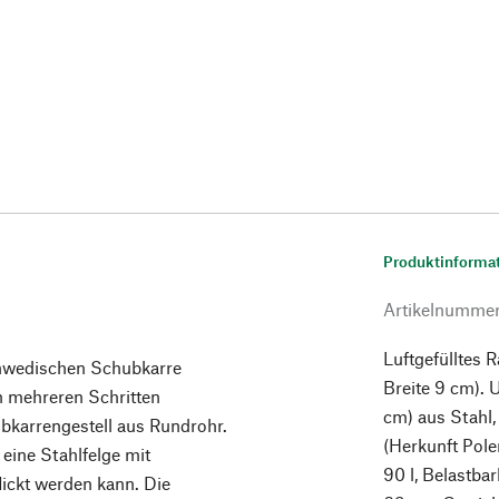
Produktinforma
Artikelnumme
Luftgefülltes 
chwedischen Schubkarre
Breite 9 cm). 
n mehreren Schritten
cm) aus Stahl,
ubkarrengestell aus Rundrohr.
(Herkunft Pole
f eine Stahlfelge mit
90 l, Belastba
lickt werden kann. Die