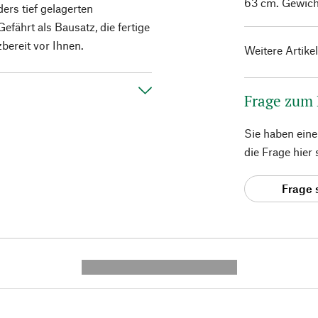
63 cm. Gewicht
rs tief gelagerten
efährt als Bausatz, die fertige
bereit vor Ihnen.
Weitere Artike
Frage zum
Sie haben ein
die Frage hier
Frage 
---------- --------------