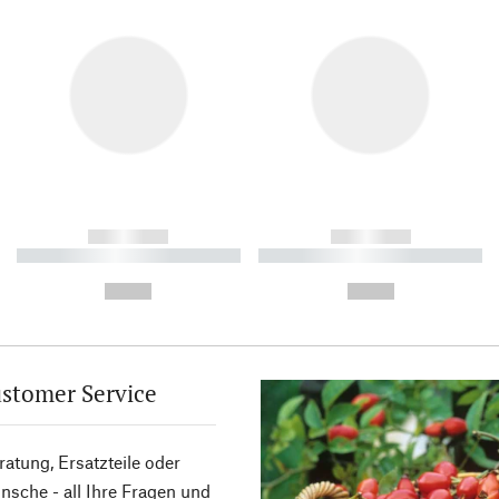
------------
------------
----------- ----------- ----------
----------- ----------- ----------
-
-
--,-- €
--,-- €
stomer Service
atung, Ersatzteile oder
sche - all Ihre Fragen und