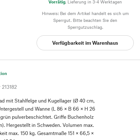
Vorrätig
,
Lieferung in 3-4 Werktagen
Hinweis: Bei dem Artikel handelt es sich um
Sperrgut. Bitte beachten Sie den
Sperrgutzuschlag.
Verfügbarkeit im Warenhaus
tion
r
213182
Rad mit Stahlfelge und Kugellager (Ø 40 cm,
Untergestell und Wanne (L 86 × B 66 × H 26
 grün pulverbeschichtet. Griffe Buchenholz
n). Hergestellt in Schweden. Volumen max.
rkeit max. 150 kg. Gesamtmaße 151 × 66,5 ×