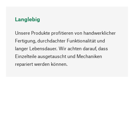
Langlebig
Unsere Produkte profitieren von handwerklicher
Fertigung, durchdachter Funktionalität und
langer Lebensdauer. Wir achten darauf, dass
Einzelteile ausgetauscht und Mechaniken
Nach oben
repariert werden können.
Bewusst
Nachhaltigkeit steht im Fokus unserer
Produktauswahl. Wir setzen auf natürliche
Inhaltsstoffe und Materialien, die gepflegt werden
können, sowie auf eine ressourcenschonende