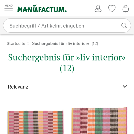
Zum Inhalt springen
Kundenkonto
Merkliste
0,0
Startseite
Suchergebnis für »liv interior«
(12)
Suchergebnis für »liv interior«
(12)