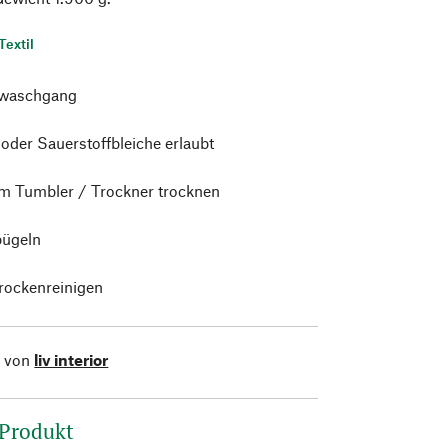
Textil
waschgang
 oder Sauerstoffbleiche erlaubt
im Tumbler / Trockner trocknen
bügeln
trockenreinigen
l von
liv interior
 Produkt