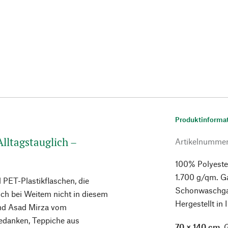
Produktinforma
Alltagstauglich –
Artikelnumme
100% Polyeste
1.700 g/qm. G
 PET-Plastikflaschen, die
Schonwaschgan
ch bei Weitem nicht in diesem
Hergestellt in 
und Asad Mirza vom
Gedanken, Teppiche aus
70 × 140 cm.
G