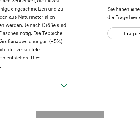
sch zerkleinert, die Flakes
inigt, eingeschmolzen und zu
Sie haben ein
den aus Naturmaterialien
die Frage hier
en werden. Je nach Größe sind
Flaschen nötig. Die Teppiche
Frage 
n Größenabweichungen (±5%)
itunter verknotete
ls entstehen. Dies
.
---------- --------------