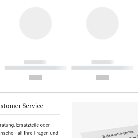
------------
------------
----------- ----------- ----------
----------- ----------- ----------
-
-
--,-- €
--,-- €
stomer Service
atung, Ersatzteile oder
sche - all Ihre Fragen und