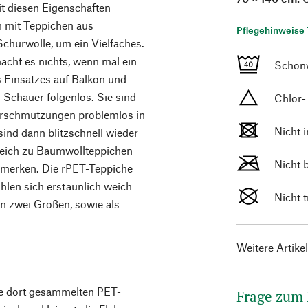
t diesen Eigenschaften
en mit Teppichen aus
Pflegehinweise 
Schurwolle, um ein Vielfaches.
acht es nichts, wenn mal ein
Schon
 Einsatzes auf Balkon und
 Schauer folgenlos. Sie sind
Chlor-
Verschmutzungen problemlos in
Nicht 
nd dann blitzschnell wieder
gleich zu Baumwollteppichen
Nicht 
emerken. Die rPET-Teppiche
ühlen sich erstaunlich weich
Nicht 
 in zwei Größen, sowie als
Weitere Artike
Die dort gesammelten PET-
Frage zum