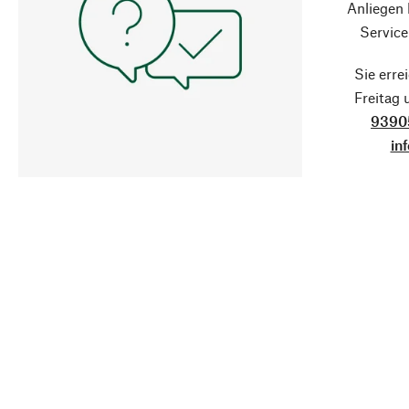
Anliegen
Service
Sie erre
Freitag
9390
in