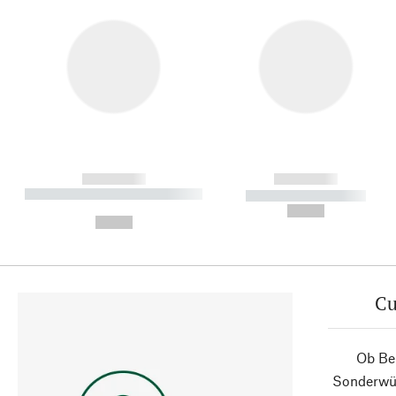
------------
------------
----------- ----------- ----------
----------- -----------
-
--,-- €
--,-- €
Cu
Ob Ber
Sonderwün