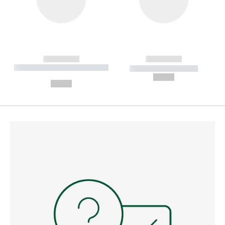
------------
------------
----------- ----------- --------
----------- -----------
---
--,-- €
--,-- €