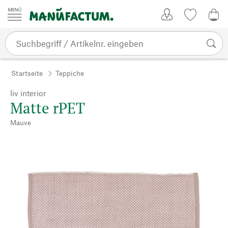
Zum Inhalt springen
Kundenkonto
Merkliste
0,0
Startseite
Teppiche
liv interior
Matte rPET
Mauve