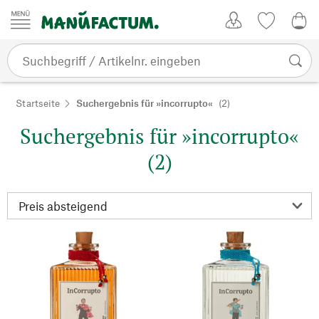
Zum Inhalt springen
Kundenkonto
Merkliste
0,0
Startseite
Suchergebnis für »incorrupto«
(2)
Suchergebnis für »incorrupto«
(2)