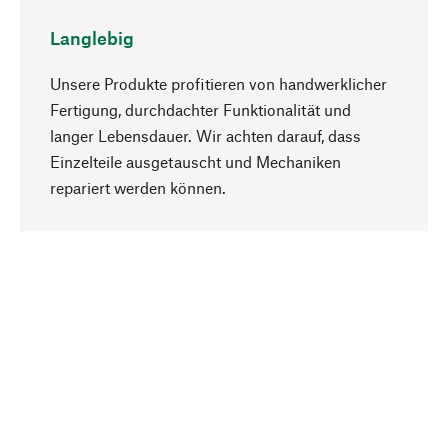
Langlebig
Unsere Produkte profitieren von handwerklicher
Fertigung, durchdachter Funktionalität und
langer Lebensdauer. Wir achten darauf, dass
Einzelteile ausgetauscht und Mechaniken
Nach oben
repariert werden können.
Bewusst
Nachhaltigkeit steht im Fokus unserer
Produktauswahl. Wir setzen auf natürliche
Inhaltsstoffe und Materialien, die gepflegt werden
können, sowie auf eine ressourcenschonende
und sozialverträgliche Produktion.