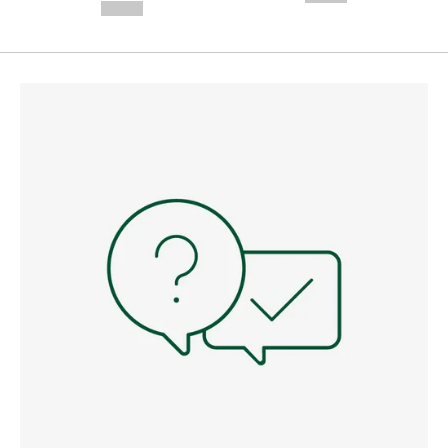
--,-- €