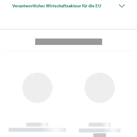
Verantwortlicher Wirtschaftsakteur für die EU
---------- --------------
------------
------------
----------- ----------- --------
----------- -----------
---
--,-- €