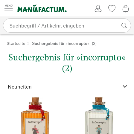
Zum Inhalt springen
Kundenkonto
Merkliste
0,0
Startseite
Suchergebnis für »incorrupto«
(2)
Suchergebnis für »incorrupto«
(2)