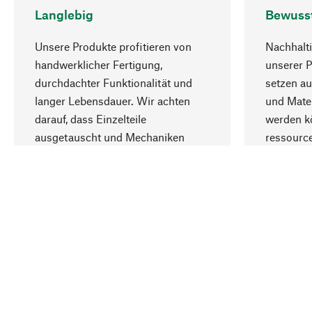
Langlebig
Bewuss
Unsere Produkte profitieren von
Nachhalti
handwerklicher Fertigung,
unserer 
durchdachter Funktionalität und
setzen au
langer Lebensdauer. Wir achten
und Mater
darauf, dass Einzelteile
werden kö
ausgetauscht und Mechaniken
ressourc
repariert werden können.
sozialver
Ihr Land
Deutschland