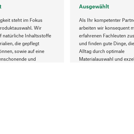
t
Ausgewählt
gkeit steht im Fokus
Als Ihr kompetenter Partn
Produktauswahl. Wir
arbeiten wir konsequent m
f natürliche Inhaltsstoffe
erfahrenen Fachleuten z
ialien, die gepflegt
und finden gute Dinge, die
nnen, sowie auf eine
Alltag durch optimale
enschonende und
Materialauswahl und exzel
trägliche Produktion.
Fertigung bereichern.