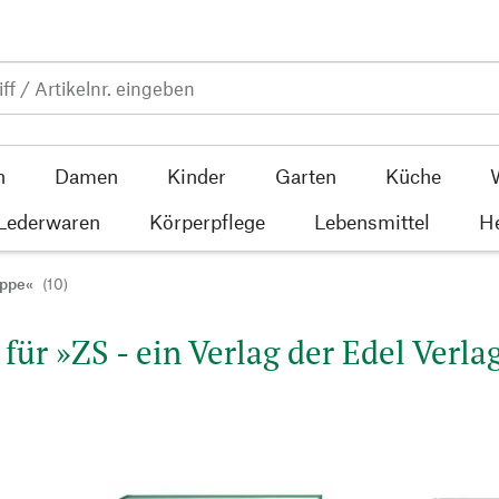
n
Damen
Kinder
Garten
Küche
 Lederwaren
Körperpflege
Lebensmittel
He
uppe«
(10)
für »ZS - ein Verlag der Edel Verla