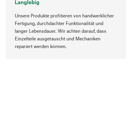
Langlebig
Unsere Produkte profitieren von handwerklicher
Fertigung, durchdachter Funktionalität und
langer Lebensdauer. Wir achten darauf, dass
Einzelteile ausgetauscht und Mechaniken
Nach oben
repariert werden können.
Bewusst
Nachhaltigkeit steht im Fokus unserer
Produktauswahl. Wir setzen auf natürliche
Inhaltsstoffe und Materialien, die gepflegt werden
können, sowie auf eine ressourcenschonende
und sozialverträgliche Produktion.