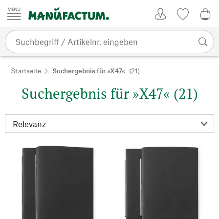
Zum Inhalt springen
Kundenkonto
Merkliste
0,0
Startseite
Suchergebnis für »X47«
(21)
Suchergebnis für »X47« (21)