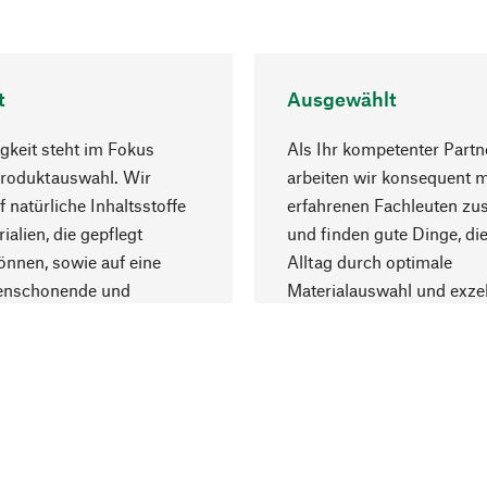
t
Ausgewählt
gkeit steht im Fokus
Als Ihr kompetenter Partn
Produktauswahl. Wir
arbeiten wir konsequent m
f natürliche Inhaltsstoffe
erfahrenen Fachleuten z
ialien, die gepflegt
und finden gute Dinge, die
nnen, sowie auf eine
Alltag durch optimale
enschonende und
Materialauswahl und exzel
trägliche Produktion.
Fertigung bereichern.