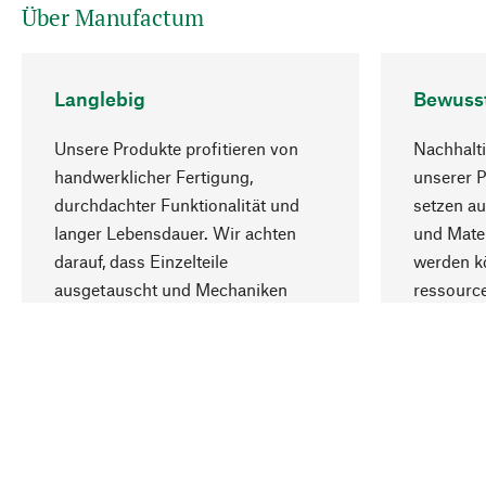
Über Manufactum
Langlebig
Bewuss
Unsere Produkte profitieren von
Nachhalti
handwerklicher Fertigung,
unserer 
durchdachter Funktionalität und
setzen au
langer Lebensdauer. Wir achten
und Mater
darauf, dass Einzelteile
werden kö
ausgetauscht und Mechaniken
ressourc
repariert werden können.
sozialver
Ihr Land